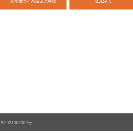
船用活塞杆高速激光熔覆
激光淬火
021003092号