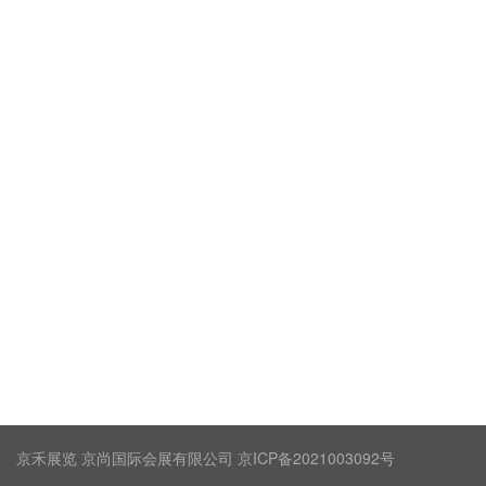
京禾展览 京尚国际会展有限公司 京ICP备2021003092号