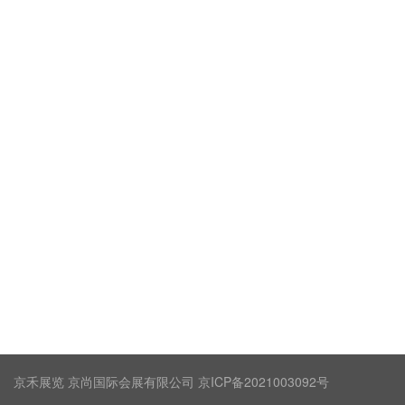
京禾展览 京尚国际会展有限公司 京ICP备2021003092号