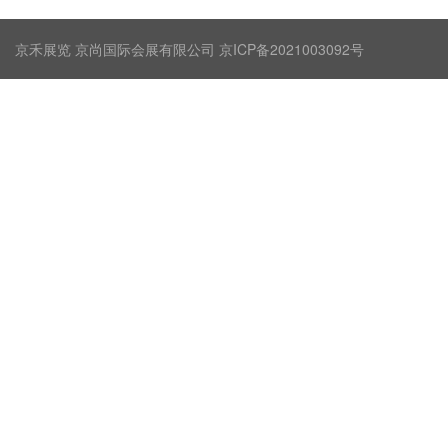
京禾展览 京尚国际会展有限公司 京ICP备2021003092号