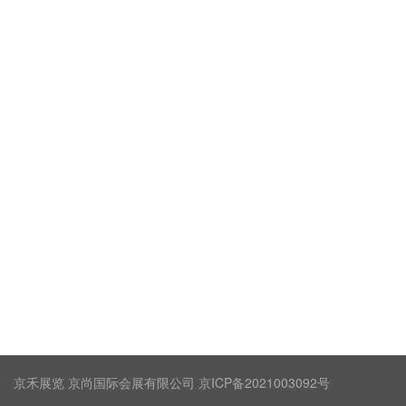
京禾展览 京尚国际会展有限公司 京ICP备2021003092号