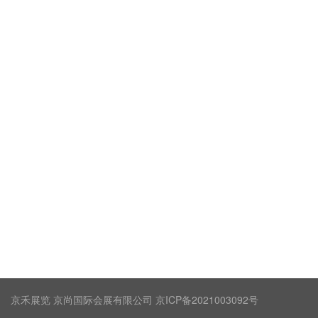
京禾展览 京尚国际会展有限公司 京ICP备2021003092号