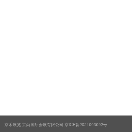
京禾展览 京尚国际会展有限公司 京ICP备2021003092号