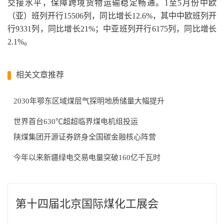
交接水平，保障跨境货物运输稳定畅通。1至5月份中欧
（亚）班列开行15506列，同比增长12.6%，其中中欧班列开
行9331列，同比增长21%；中亚班列开行6175列，同比增长
2.1%。
相关文章推荐
2030年鄂东区域煤层气探明地质储量大幅提升
世界首台630℃超超临界煤电机组投运
陕煤集团开源证券跻身全国碳金融核心阵营
今年以来新疆绿电交易电量突破160亿千瓦时
第十四届北京国际煤化工展会