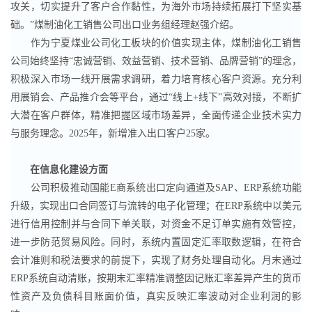
攻关，切实提升了客户合作黏性，为海外市场持续拓展打下坚实基
础。”煤制油化工销售公司出口业务组经理赵强介绍。
作为宁夏煤业公司化工板块的价值实现主体，煤制油化工销售
公司始终坚持“忠诚营销、效益营销、技术营销、品牌营销”的理念，
积极深入市场一线开展需求调研，着力培育核心客户资源。充分利
用展销会、产品推介会等平台，通过“线上+线下”高效对接，不断扩
大潜在客户群体，精准把握区域市场差异，全面传递企业技术实力
与服务理念。2025年，新增准入出口客户25家。
在信息化建设方面
公司积极推动国能E商系统出口定向通道及SAP、ERP系统功能
升级，实现出口合同签订与流转的电子化管理；在ERP系统中以美元
进行信用控制并与合同下单关联，对资金不足订单实施有效管控，
进一步防范贸易风险。同时，系统内置固定汇率取数逻辑，在符合
会计准则和税法要求的前提下，实现了财务处理自动化。月末通过
ERP系统自动清账，按期末汇率精准调整因记账汇率差异产生的货币
性资产及负债科目账面价值，真实反映汇率波动对企业利润的影