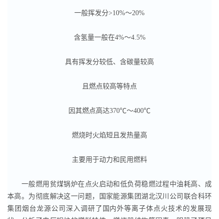
一般挥发分>10%～20%
含氢量一般在4%～4.5%
具有挥发分较低、含碳量较高
且燃点较高等特点
因其燃点高达370℃～400℃
燃烧时火焰短且发热量高
主要用于动力和民用燃料
一般燃用贫煤锅炉在点火启动和低负荷稳燃过程中油耗高、成
本高。为彻底解决这一问题，国家能源集团湖北汉川公司联合科环
集团烟台龙源公司深入调研了国内外等离子体点火技术的发展现