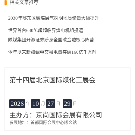
相关文章推荐
2030年鄂东区域煤层气探明地质储量大幅提升
世界首台630℃超超临界煤电机组投运
陕煤集团开源证券跻身全国碳金融核心阵营
今年以来新疆绿电交易电量突破160亿千瓦时
第十四届北京国际煤化工展会
2026
10
27
29
年
月
日-
日
主办方：京尚国际会展有限公司
参展地址：首都国际会展中心顺义馆