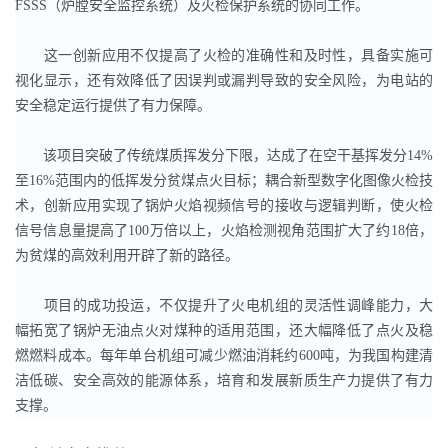
FSSS（炉膛安全监控系统）及火检保护系统的协同工作。
这一创新应用不仅提高了火检的准确性和及时性，具备实施可
视化显示，还有效降低了因误判或漏判导致的安全风险，为电站的
安全稳定运行提供了有力保障。
该项目突破了传统煤质挥发分下限，达成了在空干基挥发分14%
至16%范围内的低挥发分贫煤点火目标；耦合新型数字化图像火检技
术，创新应用实现了锅炉火焰视频信号的接收与逻辑判断，使火检
信号信息量提高了100万倍以上，火焰检测视角范围扩大了约18倍，
为贫煤的高效利用开辟了新的路径。
项目的成功投运，不仅提升了火电机组的灵活性调峰能力，大
幅拓宽了锅炉无油点火对煤种的适用范围，还大幅降低了点火及稳
燃燃料成本。每年单台机组可减少燃油消耗约600吨，为我国构建清
洁低碳、安全高效的能源体系，培育和发展新质生产力提供了有力
支撑。