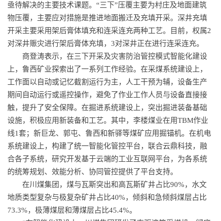
亟待解决的主要技术课题。“三下”压覆主要为村庄及地面建筑
物压覆，主要应对措施是推进地面搬迁及充填开采。深井充填
开采主要采用架后膏体填充和连采连充两种工艺。目前，权属2
对深井赈灾进行架后膏体充填，3对深井正在进行连采连充。
商登涛表示，在三下开采及灾害防治管控模式智能化建设
上，鲁西矿业探索出了一系列工作经验。在采煤系统建设上，
工作面以自动或记忆截割运行为主，人工干预为辅，设备生产
期间自动运行或遥控操作，避免了作业工作人员与设备直接接
触，提升了安全保障。在掘进系统建设上，突出掘进装备基础
设施，积极应用新装备和工艺。其中，李楼煤业在用TBM作业
线1套；新巨龙、郭屯、鲁西和新驿等煤矿应用掘锚机。在机电
系统建设上，构建了统一智能化管控平台，联合
云鼎科技
，融
合各子系统，研究开发基于云端的工业互联网平台，为各系统
的统筹规划、效能分析、协同管控提供了平台支持。
在川煤集团，煤与瓦斯突出和高瓦斯矿井占比90%，水文
地质类型复杂与极复杂矿井占比40%，倾斜和急倾斜煤层占比
73.3%，极薄煤层和薄煤层占比45.4%。