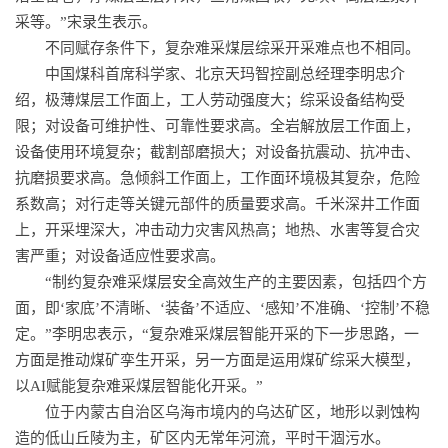
采等。”宋录生表示。
不同赋存条件下，复杂难采煤层综采开采难点也不相同。
中国煤科首席科学家、北京
天玛智控
副总经理李明忠介
绍，极薄煤层工作面上，工人劳动强度大；综采设备结构受
限；对设备可维护性、可靠性要求高。全岩解放层工作面上，
设备使用环境复杂；截割部磨损大；对设备抗震动、抗冲击、
抗磨损要求高。急倾斜工作面上，工作面环境极其复杂，危险
系数高；对行走等关键元部件的质量要求高。千米深井工作面
上，开采埋深大，冲击动力灾害风热高；地热、水害等复合灾
害严重；对设备适应性要求高。
“制约复杂难采煤层安全高效生产的主要因素，包括四个方
面，即‘家底’不清晰、‘装备’不适应、‘感知’不准确、‘控制’不稳
定。”李明忠表示，“复杂难采煤层智能开采的下一步思路，一
方面是推动煤矿孪生开采，另一方面是运用煤矿综采大模型，
以AI赋能复杂难采煤层智能化开采。”
位于内蒙古自治区乌海市境内的乌达矿区，地形以剥蚀构
造的低山丘陵为主，矿区内无常年河流，平时干涸污水。