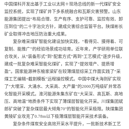
中国煤科
开发出基于工业以太网＋现场总线的新一代煤矿安全
监控系统，实现了煤矿井下多系统融合和瓦斯灾害预警。山东
能源集团提出“布局合理、生产有序、支护可靠、监控有效、卸
压到位”的二十字治灾方针，建成灾害综合监管平台。陕煤彬长
矿业取得冲击地压防治重大成果。
复杂难采煤矿智能化建设加快实践，“看得见、摸得着、可
复制、能推广”的经验场景成功培育。近年来，产学研用单位联
合攻关，从“装备形式”到“配套方式”再到“工艺模式”逐步升级，
建成一批复杂难采智能化煤矿，实现了“提效增产、提质增
盈”。国家能源神东榆家梁矿在较薄煤层综采工作面实践了“采
煤工艺编辑+截割模板”远程操控模式。中国中煤大海则矿实现
了“大埋深、大涌水、大采高、大产量”的2000万吨级矿井常态
化智能开采模式。淮河能源朱集东矿在“大采深、高瓦斯、高地
压、高地温”地质条件下实现了薄煤层智能化开采。川煤集团斌
郎矿突破了复杂煤层最大倾角70°的智能化开采极限。
陕煤集团
黄陵矿业攻克了0.78m以下极薄煤层智能开采技术装备。
复杂条件煤炭安全高效开采水平提升，一批新技术新工艺