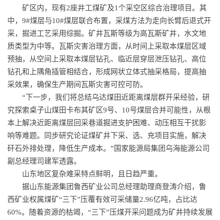
矿区内，现有2座井工煤矿及1个采空区综合治理项目。其
中，9#煤层与10#煤层联合布置，采煤方法为走向长臂后退式开
采，掘进工艺采用综掘。矿井瓦斯等级为高瓦斯矿井，水文地
质类型为中等。瓦斯灾害治理方面，从时间上采取本煤层区域
预抽，从空间上采取本煤层钻孔、临近层穿层泄压钻孔、高位
钻孔和上隅角插管相结合，形成网状立体式抽采格局，提高抽
采效果，确保生产期间瓦斯灾害可控可防。
“下一步，我们将总结乌达煤田近距离煤层群开采经验，研
究探索桌子山煤田卡布其矿区9号、10号煤层合并可能性，从根
本上解决近距离煤层回采巷道掘进支护困难、动压相互干扰影
响等难题。同步研究论证煤矿井下采、选、充项目实施，解决
矸石外排处理，降低生产成本。”国家能源局集团乌海能源公司
副总经理司建军透露。
山东地区复杂难采特点鲜明，且日趋严重。
据山东能源集团鲁西矿业公司总经理助理商登涛介绍，鲁
西矿业权属煤矿“三下”压覆有效可采储量2.96亿吨，占比达
60%。随着资源的枯竭，“三下”压煤开采问题成为矿井持续发展