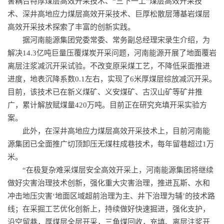
害耦合特厚煤层高效开采技术、“三下一上”煤层高效开采技
术、深井高地应力煤层高效开采技术、巨厚松散层薄基岩煤层
高效开采技术探索了丰富的创新实践。
据河南能源集团党委常委、常务副总经理宋录生介绍，为
解决14.3亿吨巨量压覆煤炭开采问题，河南能源开展了地面覆岩
离层注浆减沉开采试验。不改变原采煤工艺，不降低采面推进
进度，地表沉降系数0.1左右，实现了6米厚煤层综放减沉开采。
目前，该技术已在新义煤矿、义安煤矿、古汉山矿等矿井推
广，累计解放赋煤量420万吨。目前正在研究充填开采实验方
案。
此外，在深井高地应力煤层高效开采技术上，目前河南能
源集团已全面推广切顶卸压无煤柱成巷技术，每年留巷超过1万
米。
“在极复杂难采煤层安全高效开采上，河南能源集团将继续
做好灾害治理技术创新，强化重大灾害治理，推进瓦斯、水和
冲击地压灾害‘地面区域超前治理为主、井下治理为辅’的技术路
线；在采掘工艺优化创新上，持续做好快速掘进，强化支护，
沿空留巷，厚煤层全层开采，三角煤回收，充填、离层注浆开