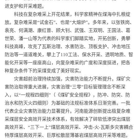
进支护和开采难题。
科技在复杂难采上开花结果，科学家精神在煤海中扎根绽
放。复杂难采是“试金石”、也是“大熔炉”。多年来，以张铁岗、
袁亮、何满潮、康红普、顾大钊、武强、王双明、王国法、葛
世荣、潘一山等为代表的科学家们脚踏实地，开拓创新，勇攀
科技高峰，攻克了瓦斯治理、水害防治、顶板支护、
冲击地压
防治
等一道道难关，攀上了110工法、保水开采、透明地质、智
能化开采等一座座高山，向复杂难采的广度和深度挺进，把各
种复杂条件下的采煤变成了美好现实。
灾害超前治理持续加强，灾害防治能力不断提升。煤矿灾
害防治取得重大进展，灾害治理“三零”目标管理理念不断深
入，以“一规程四细则”（《煤矿安全规程》，防冲、防突、防
治水和防灭火四细则）为基础的法规标准体系日渐完善。一批
代表企业灾害防治能力显著提升。河南能源创新提出极复杂难
采煤层安全高效开采技术体系，有效解决了碎软低渗突出煤层
高效开采、“三下一上”煤层高效开采、冲击-火-瓦斯多灾害耦合
特厚煤层高效开采、巨厚松散层薄基岩煤层高效开采等难题。