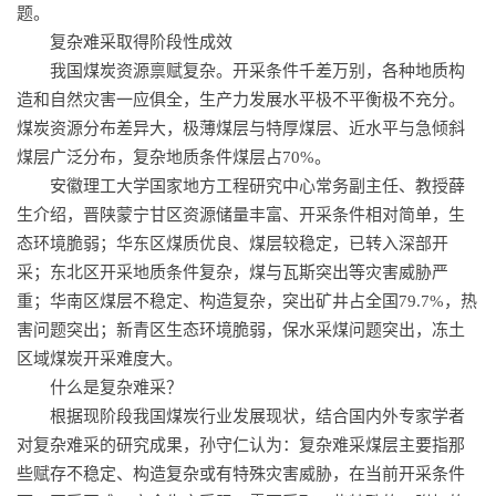
题。
复杂难采取得阶段性成效
我国煤炭资源禀赋复杂。开采条件千差万别，各种地质构
造和自然灾害一应俱全，生产力发展水平极不平衡极不充分。
煤炭资源分布差异大，极薄煤层与特厚煤层、近水平与急倾斜
煤层广泛分布，复杂地质条件煤层占70%。
安徽理工大学国家地方工程研究中心常务副主任、教授薛
生介绍，晋陕蒙宁甘区资源储量丰富、开采条件相对简单，生
态环境脆弱；华东区煤质优良、煤层较稳定，已转入深部开
采；东北区开采地质条件复杂，煤与瓦斯突出等灾害威胁严
重；华南区煤层不稳定、构造复杂，突出矿井占全国79.7%，热
害问题突出；新青区生态环境脆弱，保水采煤问题突出，冻土
区域煤炭开采难度大。
什么是复杂难采？
根据现阶段我国煤炭行业发展现状，结合国内外专家学者
对复杂难采的研究成果，孙守仁认为：复杂难采煤层主要指那
些赋存不稳定、构造复杂或有特殊灾害威胁，在当前开采条件