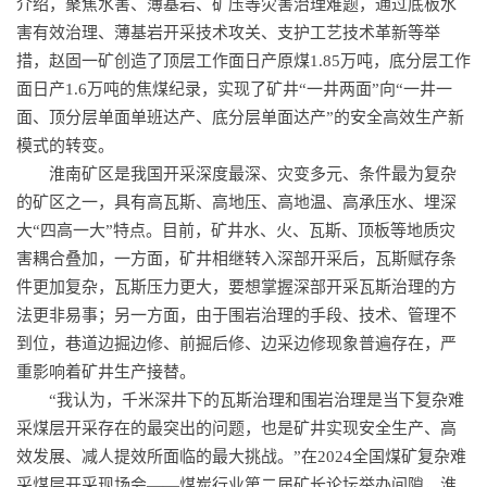
介绍，聚焦水害、薄基岩、矿压等灾害治理难题，通过底板水
害有效治理、薄基岩开采技术攻关、支护工艺技术革新等举
措，赵固一矿创造了顶层工作面日产原煤1.85万吨，底分层工作
面日产1.6万吨的焦煤纪录，实现了矿井“一井两面”向“一井一
面、顶分层单面单班达产、底分层单面达产”的安全高效生产新
模式的转变。
淮南矿区是我国开采深度最深、灾变多元、条件最为复杂
的矿区之一，具有高瓦斯、高地压、高地温、高承压水、埋深
大“四高一大”特点。目前，矿井水、火、瓦斯、顶板等地质灾
害耦合叠加，一方面，矿井相继转入深部开采后，瓦斯赋存条
件更加复杂，瓦斯压力更大，要想掌握深部开采瓦斯治理的方
法更非易事；另一方面，由于围岩治理的手段、技术、管理不
到位，巷道边掘边修、前掘后修、边采边修现象普遍存在，严
重影响着矿井生产接替。
“我认为，千米深井下的瓦斯治理和围岩治理是当下复杂难
采煤层开采存在的最突出的问题，也是矿井实现安全生产、高
效发展、减人提效所面临的最大挑战。”在2024全国煤矿复杂难
采煤层开采现场会——煤炭行业第二届矿长论坛举办间隙，淮