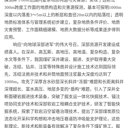
探测井下80m范围内复杂地质构造与灾害源，实现了透射法
300m跨度工作面的地质构造和灾害源探测，基本可探明1000m
深度以内落差3～5m以上的断层和直径20m以内的陷落柱；透明
地质标准体系与管理系统初步建立，复杂地质条件评价、地质
灾害预警、工作面精细建模、地质大数据分析等成果逐步得到
应用。
响应“向地球深部进军”的伟大号召，深部资源开发建设成
绩喜人。在深井、高瓦斯、高地压、高地温、复杂构造、复杂
水文等条件下，我国煤矿深井建设、掘进、支护取得重大突
破，冻结、钻井、注浆等特殊凿井设计施工技术达到国际领
先，冻结法凿井技术和井筒地面预注浆最大深度均达到了
1000m。攻克了深厚含水砂层深长斜井“冻掘”难题和长距离斜井
深埋超长、富水高压、地层多变的“盾构”难题，引入了深井全
断面硬岩掘进技术装备，突破了掘支运一体化快掘技术、锚注
喷协同支护技术和深部软岩工程耦合支护技术，研发了智能快
掘系统，探索了软岩沿空留巷治理技术，提出了深部煤炭原位
流态化开采科学构想和冲击地压巷道防冲吸能支护理论，这些
新理论、新技术和新装备有效解决了复杂条件下煤矿施工、掘