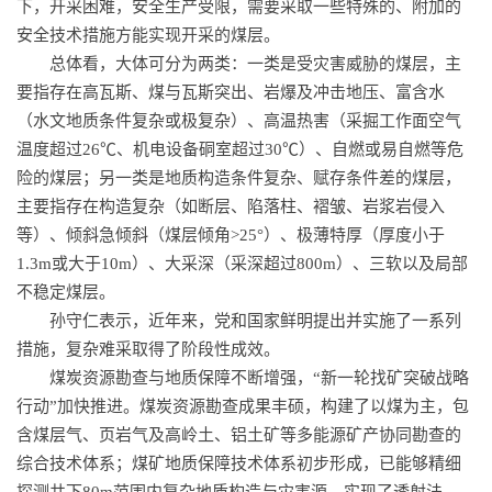
下，开采困难，安全生产受限，需要采取一些特殊的、附加的
安全技术措施方能实现开采的煤层。
总体看，大体可分为两类：一类是受灾害威胁的煤层，主
要指存在高瓦斯、煤与瓦斯突出、岩爆及冲击地压、富含水
（水文地质条件复杂或极复杂）、高温热害（采掘工作面空气
温度超过26℃、机电设备硐室超过30℃）、自燃或易自燃等危
险的煤层；另一类是地质构造条件复杂、赋存条件差的煤层，
主要指存在构造复杂（如断层、陷落柱、褶皱、岩浆岩侵入
等）、倾斜急倾斜（煤层倾角>25°）、极薄特厚（厚度小于
1.3m或大于10m）、大采深（采深超过800m）、三软以及局部
不稳定煤层。
孙守仁表示，近年来，党和国家鲜明提出并实施了一系列
措施，复杂难采取得了阶段性成效。
煤炭资源勘查与地质保障不断增强，“新一轮找矿突破战略
行动”加快推进。煤炭资源勘查成果丰硕，构建了以煤为主，包
含煤层气、页岩气及高岭土、铝土矿等多能源矿产协同勘查的
综合技术体系；煤矿地质保障技术体系初步形成，已能够精细