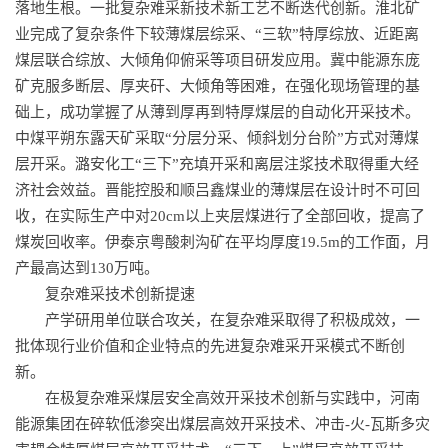
落地生根。一批复杂难采新技术新工艺不断迭代创新。淮北矿
业完成了复杂条件下较薄煤层综采、“三软”特厚综放、近距离
煤层联合综放、大倾角仰俯采等项目研发应用。冀中能源东庞
矿克服多断层、厚夹矸、大倾角等困难，在强化现场管理的基
础上，成功掌握了从薄到厚再到特厚煤层的自动化开采技术。
中煤平朔东露天矿采取“分层分采、倾斜划分台阶”方式对薄煤
层开采。潞安化工“三下”充填开采和离层注浆技术取得重大经
济社会效益。晋能控股和顺吕鑫煤业的薄煤层在设计时不可回
收，在实际生产中对20cm以上夹层煤进行了全部回收，提高了
煤炭回收率。伊泰京粤酸刺沟矿在平均厚度19.5m的工作面，月
产最高达到130万吨。
复杂难采技术创新提速
产学研用单位联合攻关，在复杂难采取得了积极成效，一
批体现行业价值和企业特点的先进复杂难采开采模式不断创
新。
在极复杂难采煤层安全高效开采技术创新与实践中，河南
能源集团在碎软低渗突出煤层高效开采技术、冲击-火-瓦斯多灾