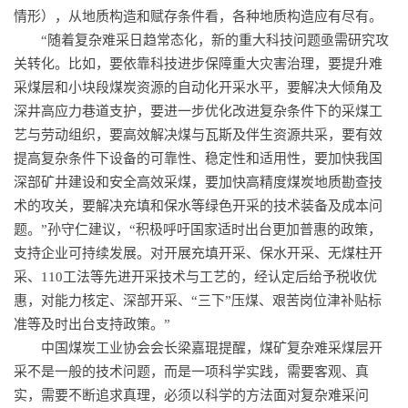
情形），从地质构造和赋存条件看，各种地质构造应有尽有。
“随着复杂难采日趋常态化，新的重大科技问题亟需研究攻
关转化。比如，要依靠科技进步保障重大灾害治理，要提升难
采煤层和小块段煤炭资源的自动化开采水平，要解决大倾角及
深井高应力巷道支护，要进一步优化改进复杂条件下的采煤工
艺与劳动组织，要高效解决煤与瓦斯及伴生资源共采，要有效
提高复杂条件下设备的可靠性、稳定性和适用性，要加快我国
深部矿井建设和安全高效采煤，要加快高精度煤炭地质勘查技
术的攻关，要解决充填和保水等绿色开采的技术装备及成本问
题。”孙守仁建议，“积极呼吁国家适时出台更加普惠的政策，
支持企业可持续发展。对开展充填开采、保水开采、无煤柱开
采、110工法等先进开采技术与工艺的，经认定后给予税收优
惠，对能力核定、深部开采、“三下”压煤、艰苦岗位津补贴标
准等及时出台支持政策。”
中国煤炭工业协会会长梁嘉琨提醒，煤矿复杂难采煤层开
采不是一般的技术问题，而是一项科学实践，需要客观、真
实，需要不断追求真理，必须以科学的方法面对复杂难采问