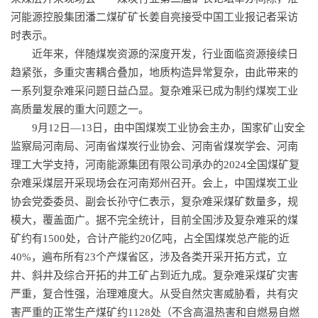
河能源控股集团潘二煤矿矿长姜自亮接受中国工业报记者采访
时表示。
近年来，伴随煤炭资源的深度开发，行业面临资源接续日
趋紧张，多重灾害耦合叠加，地质构造异常复杂，由此带来的
一系列复杂难采问题日益凸显。复杂难采已成为制约煤炭工业
高质量发展的重大问题之一。
9月12日—13日，由中国煤炭工业协会主办，国家矿山安全
监察局河南局、河南省煤炭行业协会、河南省煤炭学会、河南
理工大学支持，河南能源集团有限公司承办的2024全国煤矿复
杂难采煤层开采现场会在河南郑州召开。会上，中国煤炭工业
协会党委委员、副会长孙守仁表示，复杂难采煤矿数量多，规
模大，覆盖面广。据不完全统计，目前全国涉及复杂难采的煤
矿约有1500处，合计产能约20亿吨，占全国煤炭总产能的近
40%，遍布所有23个产煤省区，涉及各类开采开拓方式，立
井、斜井及综合开拓的井工矿占到近九成。复杂难采煤矿灾害
严重，复合性强，治理难度大。从受自然灾害威胁看，共有灾
害严重的正常生产煤矿约1128处（不含高温热害和自燃易自燃