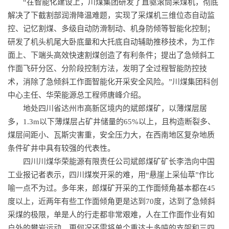
“在智能化建设上，川煤集团研发了直驱滚筒采煤机，彻底
解决了下截割部润滑降温难题，实现了采煤机三维位态自动监
控、记忆割煤、多级自动防滑制动、机身防倾等智能化控制；
研发了机头机尾大卧底量和大托底自动辅助推移技术，为工作
面上、下端头高效快速割煤创造了有利条件；提出了急倾斜工
作面飞矸分区、分阶段控制方法，发明了全过程智能防控技
术，消除了急倾斜工作面智能化开采安全风险。”川煤集团科创
中心主任、华荣能源总工程师唐峰介绍。
地处四川省达州市高新区境内的斌郎煤矿，以薄煤层居
多，1.3m以下薄煤层占矿井储量的65%以上，且构造断裂多、
煤层间距小、瓦斯灾害重，安全压力大，在西南地区复杂地质
条件矿井中具有较强的代表性。
四川川煤华荣能源有限责任公司斌郎煤矿矿长李浩向中国
工业报记者表示，四川煤炭开采的难，用“悬崖上采仙草”作比
喻一点不为过。多年来，郎煤矿开采的工作面倾角基本都在45
度以上，近两年有些工作面倾角更是达到70度，达到了急倾斜
采煤的极限，单是人的行走都非常艰难，人在工作面作业有如
户外的攀岩运动，更何况还需将单个重达十多吨的支架和三四